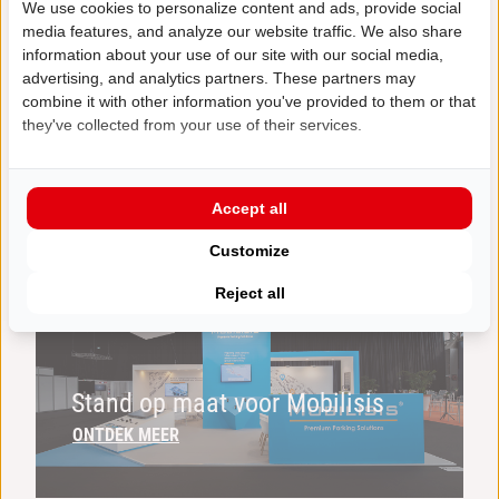
We use cookies to personalize content and ads, provide social
media features, and analyze our website traffic. We also share
information about your use of our site with our social media,
advertising, and analytics partners. These partners may
combine it with other information you've provided to them or that
Maatwerk stand voor ParnasSys
they've collected from your use of their services.
ONTDEK MEER
Accept all
Customize
Reject all
Stand op maat voor Mobilisis
ONTDEK MEER