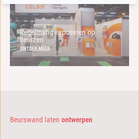
Regelmatig exposeren op
beurzen
ONTDEK MEER
Beurswand laten
ontwerpen