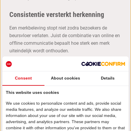
Consistentie versterkt herkenning
Een merkbeleving stopt niet zodra bezoekers de
beursvloer verlaten. Juist de combinatie van online en
offline communicatie bepaalt hoe sterk een merk
uiteindelijk wordt onthouden.
Wanneer een beursstand dezelfde uitstraling heeft als
de website, social media en andere communicatie-
Consent
About cookies
Details
uitingen ontstaat herkenning. Dat zorgt voor
vertrouwen en maakt een merk geloofwaardiger.
This website uses cookies
We use cookies to personalize content and ads, provide social
Bezoekers moeten het gevoel krijgen dat alles klopt.
media features, and analyze our website traffic. We also share
Van de eerste online kennismaking tot het gesprek op
information about your use of our site with our social media,
advertising, and analytics partners. These partners may
de beursvloer.
combine it with other information you've provided to them or that