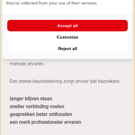
they've collected from your use of their services.
Consistentie zorgt ervoor dat een merk professioneler,
sterker en herkenbaarder aanvoelt.
Accept all
Merkbeleving draait om emotie
Customize
De sterkste merken blijven niet hangen door alleen
Reject all
informatie te delen. Ze blijven hangen door wat
mensen ervaren.
Een sterke beursbeleving zorgt ervoor dat bezoekers:
langer blijven staan
sneller verbinding voelen
gesprekken beter onthouden
een merk professioneler ervaren