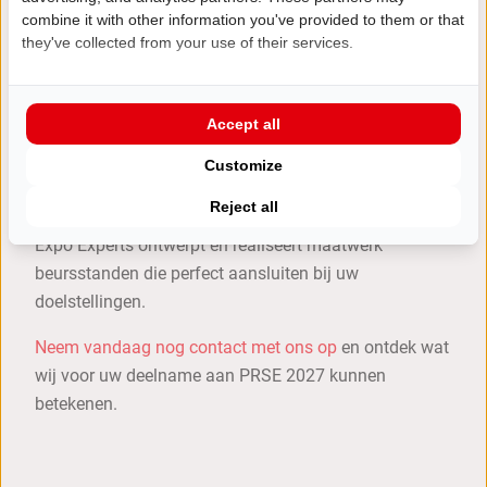
combine it with other information you've provided to them or that
de hele stand begeleidt. De combinatie van
they've collected from your use of their services.
hoogwaardige afwerking, duidelijke communicatie en
opvallende verlichting zorgt voor een professionele
uitstraling die blijft hangen.
Accept all
Klaar voor PRSE 2027?
Customize
Wilt u tijdens
PRSE 2027
opvallen met een beursstand
Reject all
die bezoekers aantrekt én uw merk versterkt? Eldee
Expo Experts ontwerpt en realiseert maatwerk
beursstanden die perfect aansluiten bij uw
doelstellingen.
Neem vandaag nog contact met ons op
en ontdek wat
wij voor uw deelname aan PRSE 2027 kunnen
betekenen.