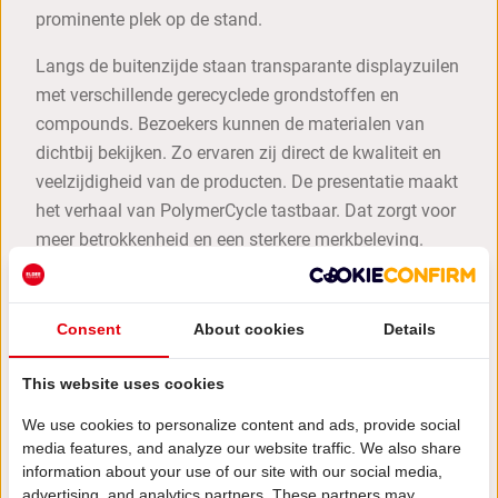
prominente plek op de stand.
Langs de buitenzijde staan transparante displayzuilen
met verschillende gerecyclede grondstoffen en
compounds. Bezoekers kunnen de materialen van
dichtbij bekijken. Zo ervaren zij direct de kwaliteit en
veelzijdigheid van de producten. De presentatie maakt
het verhaal van PolymerCycle tastbaar. Dat zorgt voor
meer betrokkenheid en een sterkere merkbeleving.
De PolymerCycle beursstand op PRSE
vertelt één sterk merkverhaal
Consent
About cookies
Details
Op iedere wand komt een onderdeel van het
merkverhaal terug. Heldere infographics,
This website uses cookies
productinformatie en de complete recyclingketen laten
We use cookies to personalize content and ads, provide social
direct zien waar PolymerCycle voor staat. Branding,
media features, and analyze our website traffic. We also share
architectuur en content vormen één geheel. Daardoor
information about your use of our site with our social media,
ontstaat een consistente uitstraling die bezoekers door
advertising, and analytics partners. These partners may